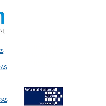
608583106
ES
636661771
910532374
RAS
RAS